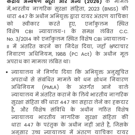
केंद्रीय अन्वेषण ब्यूरो और अन्य (
2026)
के मामले
में
,
भारतीय नागरिक सुरक्षा संहिता
, 2023 (BNSS
) की
धारा
447
के अधीन अभियुक्त द्वारा दायर अंतरण याचिका
को स्वीकार करते हुए
,
एर्नाकुलम स्थित
विशेष
CBI
न्यायालय-
I
के समक्ष लंबित
C.C.
No. 3/2014
को एर्नाकुलम स्थित विशेष
CBI
न्यायालय-
II
में अंतरित करने का निदेश दिया
,
जहाँ भ्रष्टाचार
निवारण अधिनियम
, 1988 (PC Act
) के अधीन मूल
अपराध का मामला लंबित था।
न्यायालय ने निर्णय दिया कि अभियुक्त अनुसूचित
अपराधों से संबंधित मामले को धन शोधन निवारण
अधिनियम (
PMLA)
के अंतर्गत आने वाले
न्यायालय में अंतरित कराने के लिये
भारतीय नागरिक
सुरक्षा संहिता की धारा
447
का सहारा लेने का हकदार
है
,
और विशेष संविधि के अधीन गठित विशेष
न्यायालय भारतीय नागरिक सुरक्षा संहिता की
धारा
447
के परंतुक के अधीन नहीं आते हैं
,
जिसके
अनुसार उच्च न्यायालय में अंतरण याचिका दायर