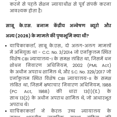
करने से पहले सेशन न्यायाधीश से पूर्व संपर्क करना
आवश्यक होता है।
साबू के.एस. बनाम केंद्रीय अन्वेषण ब्यूरो और
अन्य
(2026)
के मामले की पृष्ठभूमि क्या थी
?
याचिकाकर्त्ता
,
साबू के.एस.
,
दो अलग-अलग मामलों
में अभियुक्त था
- C.C. No. 3/2014
जो एर्नाकुलम स्थित
विशेष
CBI
न्यायालय-
I
के समक्ष लंबित था
,
जिसमें धन
शोधन निवारण अधिनियम
, 2002 (PML Act
)
के अधीन अपराध शामिल थे
,
और
S.C. No. 329/2017
जो
एर्नाकुलम स्थित विशेष
CBI
न्यायालय-
II
के समक्ष
लंबित था
,
जिसमें भ्रष्टाचार निवारण अधिनियम
, 1988
(PC Act, 1988)
की धारा
13(1)(
ड.) के
साथ
13(2)
के अधीन अपराध शामिल थे
,
जो आधारभूत
अपराध थे।
याचिकाकर्त्ता ने केरल उच्च न्यायालय के