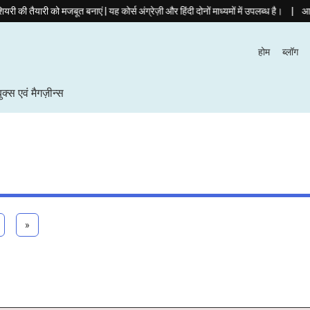
|
ूत बनाएं | यह कोर्स अंग्रेज़ी और हिंदी दोनों माध्यमों में उपलब्ध है।
आज ही हमारे ज्यूडिशि
होम
ब्लॉग
बुक्स एवं मैगज़ीन्स
»