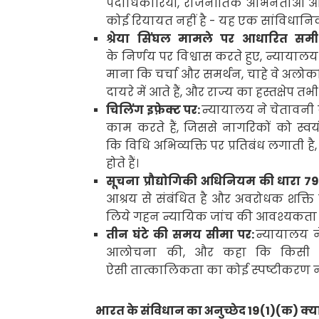
पदाधिकारियों
,
राजनीतिक अभिनेताओं और
कोई रियायत नहीं है - यह एक सांविधान
श्रेया सिंघल मामले पर आधारित समीक्
के निर्णय पर विश्वास करते हुए
,
न्यायालय 
माना कि चर्चा और समर्थन
,
चाहे वे अलोकप्र
दायरे में आते हैं
,
और राज्य का हस्तक्षेप तभ
चिलिंग इफ़ेक्ट
पर:
न्यायालय ने चेतावनी 
काम करते हैं
,
जिससे नागरिकों को स्वय
कि विधि अभिव्यक्ति पर प्रतिबंध लगाती है
होते हैं।
सूचना प्रौद्योगिकी
अधिनियम की धारा
79
आश्रय से संबंधित है और अवरोधक शक्ति का
लिये गहन न्यायिक जांच की आवश्यकता ह
तीन घंटे की समय सीमा पर:
न्यायालय 
आलोचना की
,
और कहा कि किसी भी
ऐसी तात्कालिकता का कोई स्पष्टीकरण नह
भारत के संविधान का अनुच्छेद
19(1)(
क) क्या