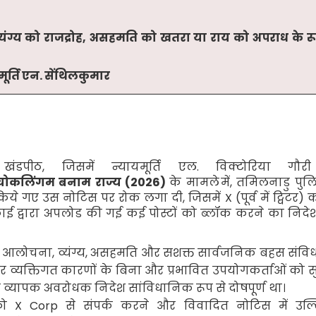
्यंग्य को राजद्रोह
,
असहमति को खतरा या राय को अपराध के रूप
ूर्ति एन
.
सेंथिलकुमार
खंडपीठ
,
जिसमें न्यायमूर्ति एल
.
विक्टोरिया गौर
चोकलिंगम बनाम राज्य (
2026)
के मामले
में
,
तमिलनाडु पुल
किये गए उस नोटिस पर रोक लगा दी
,
जिसमें
X
(पूर्व में ट्विटर) 
ाई द्वारा अपलोड की गई कई पोस्टों को ब्लॉक करने का निदे
िक आलोचना
,
व्यंग्य
,
असहमति और सशक्त सार्वजनिक बहस संविध
 व्यक्तिगत कारणों के बिना और प्रभावित उपयोगकर्ताओं को 
्यापक अवरोधक निदेश सांविधानिक रूप से दोषपूर्ण था।
 को
X Corp
से संपर्क करने और विवादित नोटिस में उल्