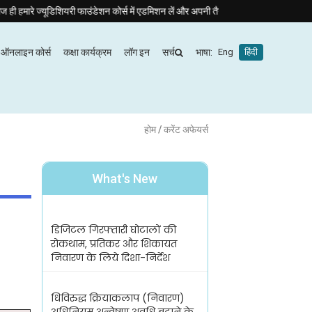
यरी फाउंडेशन कोर्स में एडमिशन लें और अपनी तैयारी को और बेहतर बनाएँ | हिंदी माध्यम बैच: 9 मा
ऑनलाइन कोर्स
कक्षा कार्यक्रम
लॉग इन
सर्च
भाषा:
Eng
हिंदी
होम
/ करेंट अफेयर्स
What's New
डिजिटल गिरफ्तारी घोटालों की
रोकथाम, प्रतिकर और शिकायत
निवारण के लिये दिशा-निर्देश
धिविरुद्ध क्रियाकलाप (निवारण)