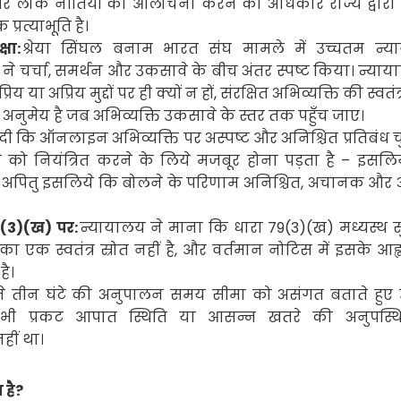
 लोक नीतियों की आलोचना करने का अधिकार राज्य द्वारा
िक
प्रत्याभूति है।
षा:
श्रेया सिंघल बनाम भारत संघ मामले में उच्चतम न्य
ने चर्चा
,
समर्थन और उकसावे के बीच अंतर स्पष्ट किया। न्याय
िय या अप्रिय मुद्दों पर ही क्यों न हों
,
संरक्षित अभिव्यक्ति की स्वतंत
ी अनुमेय है जब अभिव्यक्ति उकसावे के स्तर तक पहुँच जाए।
दी कि ऑनलाइन अभिव्यक्ति पर अस्पष्ट और अनिश्चित प्रतिबंध 
ं को नियंत्रित करने के लिये मजबूर होना पड़ता है
–
इसलिये
,
अपितु इसलिये कि बोलने के परिणाम अनिश्चित
,
अचानक और अस
(3)(
ख) पर:
न्यायालय ने माना कि धारा
79(3)(
ख) मध्यस्थ सु
 एक स्वतंत्र स्रोत नहीं है
,
और वर्तमान नोटिस में इसके आह्
ै।
ने तीन घंटे की अनुपालन समय सीमा को असंगत बताते हुए
 प्रकट आपात स्थिति या आसन्न खतरे की अनुपस्थित
ीं था।
 है
?