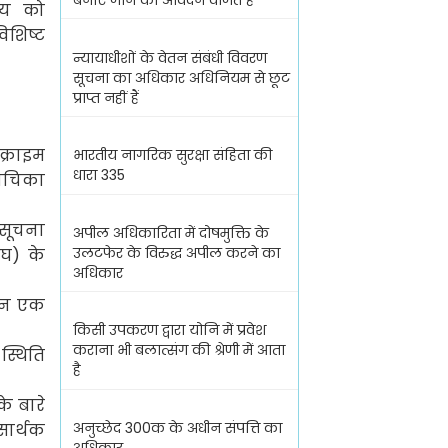
बनाए जाने का आवेदन वर्जित है
्य को
विशिष्ट
न्यायाधीशों के वेतन संबंधी विवरण
सूचना का अधिकार अधिनियम से छूट
प्राप्त नहीं हैं
क्राइम
भारतीय नागरिक सुरक्षा संहिता की
धारा 335
याचिका
सूचना
अपील अधिकारिता में दोषमुक्ति के
उलटफेर के विरुद्ध अपील करने का
(
घ) के
अधिकार
ीन एक
किसी उपकरण द्वारा योनि में प्रवेश
कराना भी बलात्संग की श्रेणी में आता
स्थिति
है
े बारे
अनुच्छेद 300क के अधीन संपत्ति का
सार्थक