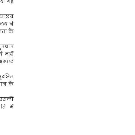
 दी गई
ायालय
ालय ने
्रता के
चुपचाप
 नहीं
्पष्ट
रक्षित
वान के
 उसकी
ि में