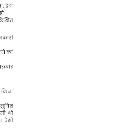
ना
,
डेटा
हो।
नलिखित
ानकारी
ारी का
सरकार
त किया
 सूचित
िसी भी
ना ऐसी