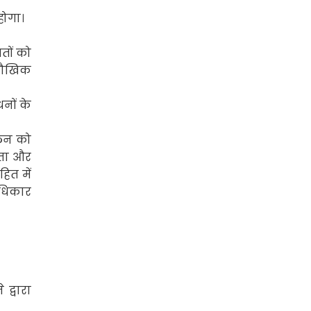
होगा।
मतों को
ौखिक
ंधनों के
ालन को
ुता और
ित में
अधिकार
द्वारा