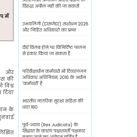
अधिनियम अन्वेषण अवधि बढ़ाने के
विरुद्ध अपील नहीं की जा सकती
 में
उभयलिंगी (ट्रांसजेंडर) संशोधन 2026
और निहित अधिकारों का प्रश्न
दीर्घ विलंब होने पर विनिर्दिष्ट पालन
से इंकार किया जा सकता है
परिवीक्षाधीन कर्मचारी भी दिव्यांगजन
ी और
अधिकार अधिनियम, 2016 के अधीन
िस की
'कर्मचारी' है
को विश्व
श दिया
भारतीय नागरिक सुरक्षा संहिता की
धारा 180
ान के
सुनवाई
पूर्व-न्याय (Res Judicata) के
सिद्धांत के कारण पश्चातवर्ती पक्षकार
लिखित