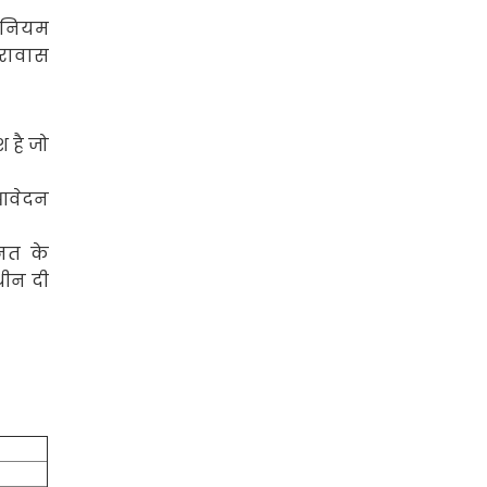
 नियम
रावास
 है जो
आवेदन
ानत के
धीन दी