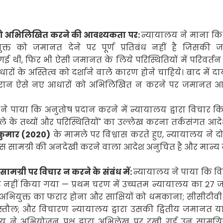
ों को अभिलिखित करने की आवश्यकता पर:
न्यायालय ने माना कि 
युक्त को जमानत देने पर पूर्ण प्रतिबंध नहीं है जिसकी
 गई थी
,
फिर भी ऐसी जमानत के लिये परिस्थितियों में परिवर्तन य
 के अस्तित्व को दर्शाने वाले कारण होने चाहिये। बाद में द
ान ऐसे नए आधारों को अभिलिखित न करने पर जमानत आदे
ने पाया कि अनुतोष प्रदान करने में न्यायालय द्वारा विचार क
े के तथ्यों और परिस्थितियों" का उल्लेख करना तर्कसंगत आदे
ुमार (
2020)
के मामले पर विश्वास करते हुए
,
न्यायालय ने द
 ठोस सामग्री की अनदेखी करने वाला आदेश अनुचित है और मान्य न
सामग्री पर विचार न करने के संबंध में:
न्यायालय ने पाया कि व
िचार नहीं किया गया — प्रथम चरण में उच्चतम न्यायालय का
27
ज
द अभियुक्त का फरार होना और साक्षियों को धमकाना
;
सीसीटीवी
्तौल
;
और विचारण न्यायालय द्वारा उसकी द्वितीय
जमानत य
लय ने अभियोजन पक्ष द्वारा अभिलेख पर रखी गई उन सामग्रि