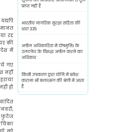
सूचना का अधिकार अधिनियम से छूट
प्राप्त नहीं हैं
यद्यपि
भारतीय नागरिक सुरक्षा संहिता की
 जमानत
धारा 335
ा रद्द
ायर की
अपील अधिकारिता में दोषमुक्ति के
श में
उलटफेर के विरुद्ध अपील करने का
अधिकार
िये गए
श नहीं
किसी उपकरण द्वारा योनि में प्रवेश
ोहराया
कराना भी बलात्संग की श्रेणी में आता
है
हीं हो
िवादित
नवरी
,
 फुटेज
ाचिका
यों को