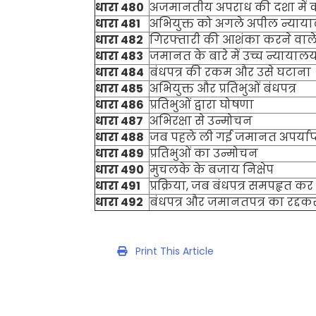
धारा
480
अजमानतीय अपराध की दशा में
धारा
481
अभियुक्त को अगले अपील न्याया
धारा
482
गिरफ्तारी की आशंका करने वाले 
धारा
483
जमानत के बारे में उच्च न्यायाल
धारा
484
बंधपत्र की रकम और उसे घटाना
धारा
485
अभियुक्त और प्रतिभुओं बंधपत्र
धारा
486
प्रतिभुओं द्वारा घोषणा
धारा
487
अभिरक्षा से उन्मोचन
धारा
488
जब पहले ली गई जमानत अपर्याप्त 
धारा
489
प्रतिभुओं का उन्मोचन
धारा
490
मुचलके के बजाय निक्षेप
धारा
491
प्रक्रिया
,
जब बंधपत्र समपहृत कर 
धारा
492
बंधपत्र और जमानतपत्र का रद्द
Print This Article