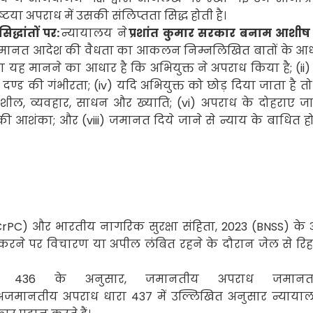
ष्टया अपराध में उसकी संलिप्तता सिद्ध होती है।
द्धांतों पर:
न्यायालय ने
प्रशांत कुमार सरकार बनाम आशीष 
ि जमानत आदेश की वैधता का आकलन निम्नलिखित बातों के आ
्टया यह मानने का आधार है कि अभियुक्त ने अपराध किया है
; (ii
र दण्ड की गंभीरता
; (iv)
यदि अभियुक्त को छोड़ दिया जाता है त
 शील
,
व्यवहार
,
साधन और ख्याति
; (vi)
अपराध के दोहराए ज
ने की आशंका
;
और (
viii)
जमानत दिये जाने से न्याय के बाधित ह
CrPC
) और भारतीय नागरिक सुरक्षा संहिता
, 2023 (BNSS)
के 
प करने पर विचारण या अपील लंबित रहने के दौरान जेल से रि
रा
436
के अनुसार
,
जमानतीय अपराध जमान
अजमानतीय अपराध धारा
437
में उल्लिखित अनुसार न्यायाल