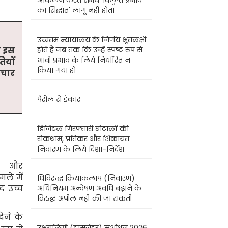
आकलन करते समय 'विलुप्त प्रभाव
का सिद्धांत' लागू नहीं होता
उच्चतम न्यायालय के निर्णय भूतलक्षी
होते हैं जब तक कि उन्हें स्पष्ट रूप से
े इस
भावी प्रभाव के लिये निर्धारित न
ियों
किया गया हो
िचार
पैरोल से इंकार
डिजिटल गिरफ्तारी घोटालों की
रोकथाम, प्रतिकर और शिकायत
निवारण के लिये दिशा-निर्देश
ोल और
मले में
धिविरुद्ध क्रियाकलाप (निवारण)
द उच्च
अधिनियम अन्वेषण अवधि बढ़ाने के
विरुद्ध अपील नहीं की जा सकती
ेने के