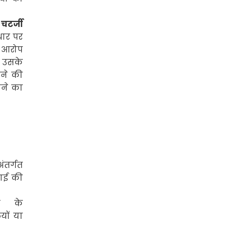
चटर्जी
धार पर
)
आरोप
ो उसके
ाने की
ोने का
अंतर्गत
हाई की
त के
यों या