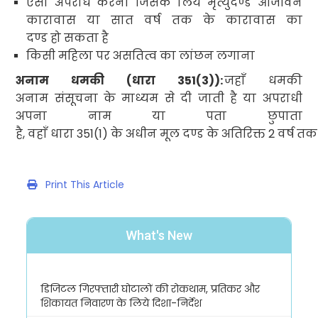
ऐसा अपराध करना जिसके लिये मृत्युदण्ड
आजीवन
कारावास या सात वर्ष तक के कारावास का
दण्ड हो सकता है
किसी महिला पर असतित्व का लांछन लगाना
अनाम धमकी (धारा
351(3)):
जहाँ धमकी
अनाम संसूचना के माध्यम से दी जाती है या अपराधी
अपना नाम या पता छुपाता
है
,
वहाँ धारा
351(1)
के अधीन मूल दण्ड के अतिरिक्त
2
वर्ष तक
Print This Article
What's New
डिजिटल गिरफ्तारी घोटालों की रोकथाम, प्रतिकर और
शिकायत निवारण के लिये दिशा-निर्देश