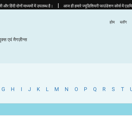
|
्यमों में उपलब्ध है।
आज ही हमारे ज्यूडिशियरी फाउंडेशन कोर्स में एडमिशन लें और अपनी तैय
होम
ब्लॉग
बुक्स एवं मैगज़ीन्स
G
H
I
J
K
L
M
N
O
P
Q
R
S
T