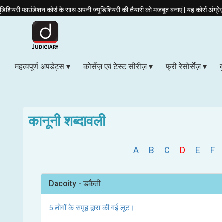
कोर्स के साथ अपनी ज्यूडिशियरी की तैयारी को मजबूत बनाएं | यह कोर्स अंग्रेज़ी और हिंदी दोनों माध
महत्वपूर्ण अपडेट्स
कोर्सेज़ एवं टेस्ट सीरीज़
फ्री रेसोर्सेज़
कानूनी शब्दावली
A
B
C
D
E
F
Dacoity - डकैती
5 लोगों के समूह द्वारा की गई लूट।