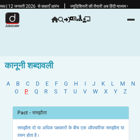
|
| 12 जनवरी 2026 से कक्षाएँ आरंभ
ज्यूडिशियरी की तैयारी अब हिंदी माध्यम में! दृष्टि 
कानूनी शब्दावली
A
B
C
D
E
F
G
H
I
J
K
L
M
N
O
P
Q
R
S
T
U
V
W
X
Y
Z
Pact - समझौता
समझौता दो या अधिक पक्षकारों के बीच एक औपचारिक समझौता या
वचन होता है।