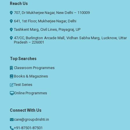
Reach Us
707, Dr Mukherjee Nagar, New Delhi – 110009
641, 1st Floor, Mukherjee Nagar, Delhi
Tashkent Marg, Civil Lines, Prayagraj, UP
47/CC, Burlington Arcade Mall, Vidhan Sabha Marg, Lucknow, Uttar
Pradesh – 226001
Top Searches
Classroom Programmes
Books & Magazines
Test Series
Online Programmes
Connect With Us
care@groupdrishti.in
+91-87501-87501